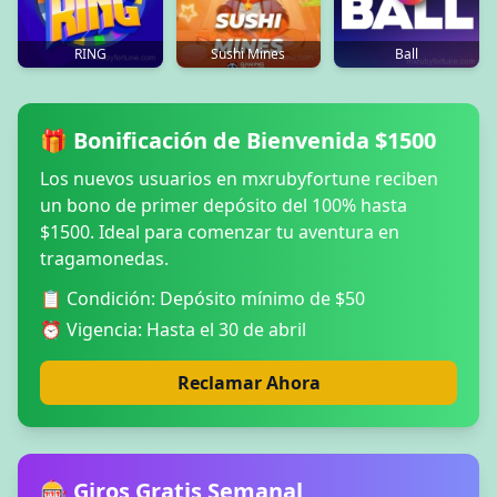
RING
Sushi Mines
Ball
🎁 Bonificación de Bienvenida $1500
Los nuevos usuarios en mxrubyfortune reciben
un bono de primer depósito del 100% hasta
$1500. Ideal para comenzar tu aventura en
tragamonedas.
📋 Condición: Depósito mínimo de $50
⏰ Vigencia: Hasta el 30 de abril
Reclamar Ahora
🎰 Giros Gratis Semanal