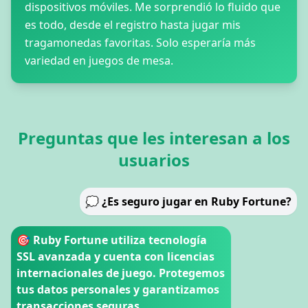
dispositivos móviles. Me sorprendió lo fluido que
es todo, desde el registro hasta jugar mis
tragamonedas favoritas. Solo esperaría más
variedad en juegos de mesa.
Preguntas que les interesan a los
usuarios
💭 ¿Es seguro jugar en Ruby Fortune?
🎯 Ruby Fortune utiliza tecnología
SSL avanzada y cuenta con licencias
internacionales de juego. Protegemos
tus datos personales y garantizamos
transacciones seguras.