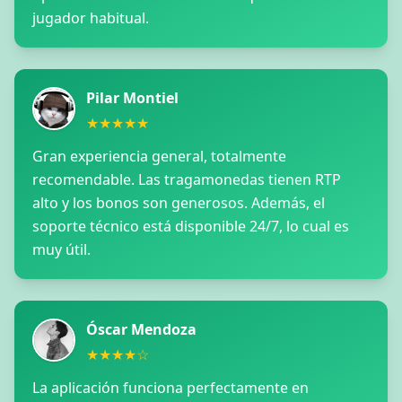
jugador habitual.
Pilar Montiel
★★★★★
Gran experiencia general, totalmente
recomendable. Las tragamonedas tienen RTP
alto y los bonos son generosos. Además, el
soporte técnico está disponible 24/7, lo cual es
muy útil.
Óscar Mendoza
★★★★☆
La aplicación funciona perfectamente en