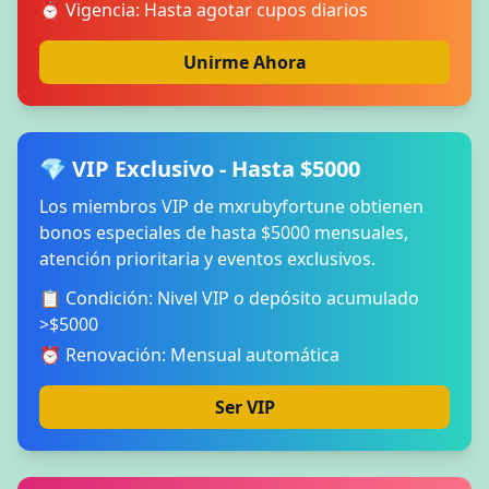
⏰ Vigencia: Hasta agotar cupos diarios
Unirme Ahora
💎 VIP Exclusivo - Hasta $5000
Los miembros VIP de mxrubyfortune obtienen
bonos especiales de hasta $5000 mensuales,
atención prioritaria y eventos exclusivos.
📋 Condición: Nivel VIP o depósito acumulado
>$5000
⏰ Renovación: Mensual automática
Ser VIP