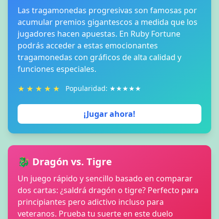
Las tragamonedas progresivas son famosas por
acumular premios gigantescos a medida que los
jugadores hacen apuestas. En Ruby Fortune
podrás acceder a estas emocionantes
tragamonedas con gráficos de alta calidad y
funciones especiales.
★
★
★
★
★
Popularidad: ★★★★★
¡Jugar ahora!
🐉 Dragón vs. Tigre
Un juego rápido y sencillo basado en comparar
dos cartas: ¿saldrá dragón o tigre? Perfecto para
principiantes pero adictivo incluso para
veteranos. Prueba tu suerte en este duelo