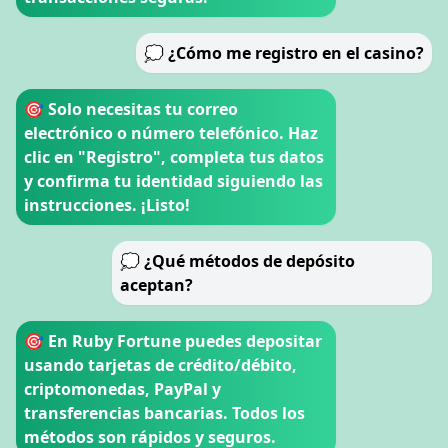
💭 ¿Cómo me registro en el casino?
🎯 Solo necesitas tu correo
electrónico o número telefónico. Haz
clic en "Registro", completa tus datos
y confirma tu identidad siguiendo las
instrucciones. ¡Listo!
💭 ¿Qué métodos de depósito
aceptan?
🎯 En Ruby Fortune puedes depositar
usando tarjetas de crédito/débito,
criptomonedas, PayPal y
transferencias bancarias. Todos los
métodos son rápidos y seguros.