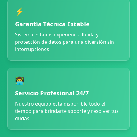
29/06/2026 JuanGa*** retiro exitoso 14,600 MXN 🏦
⚡
29/06/2026 JuanBra*** recibio reembolso 1,100 MXN 🔄
29/06/2026 JuanBray*** retiro exitoso 10,100 MXN ✅
Garantía Técnica Estable
29/06/2026 JuanDi*** retiro exitoso 3,200 MXN 💸
Sistema estable, experiencia fluida y
29/06/2026 JuanCa*** gano 1,500 MXN 🏆
protección de datos para una diversión sin
interrupciones.
👨‍💻
Servicio Profesional 24/7
Nuestro equipo está disponible todo el
tiempo para brindarte soporte y resolver tus
dudas.