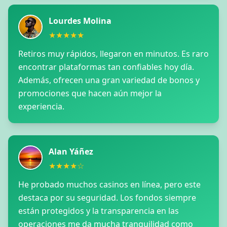
Lourdes Molina
★★★★★
Retiros muy rápidos, llegaron en minutos. Es raro
encontrar plataformas tan confiables hoy día.
Además, ofrecen una gran variedad de bonos y
promociones que hacen aún mejor la
experiencia.
Alan Yáñez
★★★★☆
He probado muchos casinos en línea, pero este
destaca por su seguridad. Los fondos siempre
están protegidos y la transparencia en las
operaciones me da mucha tranquilidad como