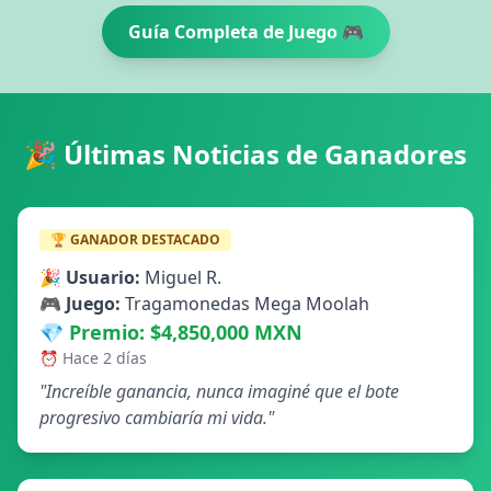
Guía Completa de Juego 🎮
🎉 Últimas Noticias de Ganadores
🏆 GANADOR DESTACADO
🎉 Usuario:
Miguel R.
🎮 Juego:
Tragamonedas Mega Moolah
💎 Premio: $4,850,000 MXN
⏰ Hace 2 días
"Increíble ganancia, nunca imaginé que el bote
progresivo cambiaría mi vida."