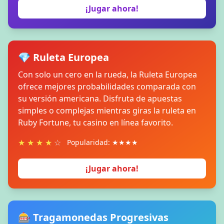
¡Jugar ahora!
💎 Ruleta Europea
Con solo un cero en la rueda, la Ruleta Europea
ofrece mejores probabilidades comparada con
su versión americana. Disfruta de apuestas
simples o complejas mientras giras la ruleta en
Ruby Fortune, tu casino en línea favorito.
★
★
★
★
☆
Popularidad: ★★★★
¡Jugar ahora!
🎰 Tragamonedas Progresivas