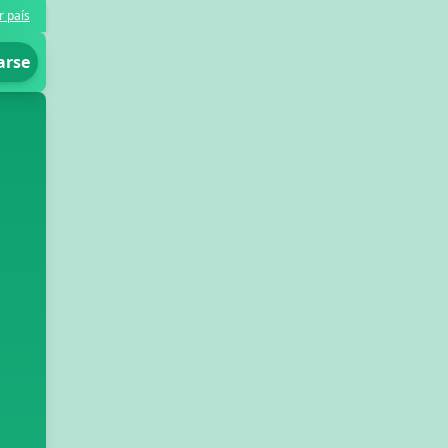
r país
arse