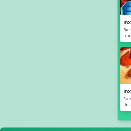
mx
Bie
tra
mx
Sum
de 